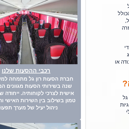
כולל
,
רה
י
ודה או
רכבי ההסעות שלנו
?
שנה בשירותי הסעות מגוונים ה
אישית לצרכי לקוחותיה. ייחודה 
גל
טמון בשילוב בין השירות האישי וה
יות
ניהול יעיל של מערך תפעול
י