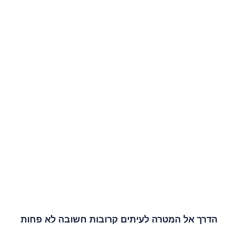
מתקדמת על גלגלים
4 סוגי מיניבוסים זמינים
5 שירות מותאם אישית – אתם במרכז
המסלול
6 למי מתאים השירות?
7 השוואה בין מיניבוס VIP להסעות
רגילות – הבדל של שמיים וגלגלים
8 איך מזמינים את השירות בקלות
ובמהירות?
9 הסעות למי שמבין שירות
10 סיכום – למה כדאי לבחור בנו
להסעת מיניבוס VIP?
11 שאלות ותשובות
הדרך אל המטרה לעיתים קרובות חשובה לא פחות