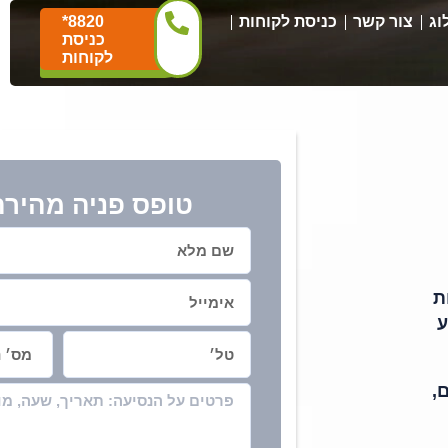
וג
צור קשר
כניסת לקוחות
*8820
כניסת
לקוחות
טופס פניה מהירה
ת
ע
,