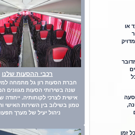
 או
ר
מדויק
דובר
ים
רכבי ההסעות שלנו
ל
שנה בשירותי הסעות מגוונים ה
סעה
אישית לצרכי לקוחותיה. ייחודה 
נה,
טמון בשילוב בין השירות האישי וה
ניהול יעיל של מערך תפעול
ל זמן