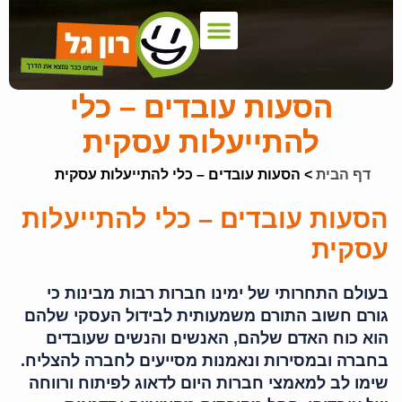
צור קשר
דף הבית
הצעת מחיר
אמנת שירות
צי רכבים
שירותי הסעות
אודות החברה
כניסת לקוחות
רכבים למכירה
הסעות עובדים – כלי
להתייעלות עסקית
דף הבית
>
הסעות עובדים – כלי להתייעלות עסקית
הסעות עובדים – כלי להתייעלות
עסקית
בעולם התחרותי של ימינו חברות רבות מבינות כי
גורם חשוב התורם משמעותית לבידול העסקי שלהם
הוא כוח האדם שלהם, האנשים והנשים שעובדים
בחברה ובמסירות ונאמנות מסייעים לחברה להצליח.
שימו לב למאמצי חברות היום לדאוג לפיתוח ורווחה