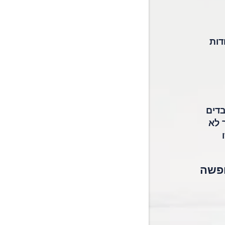
דות
בדים
 לא
ופשה