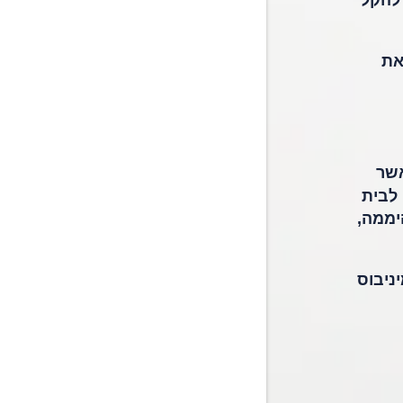
 להקל
עים את
אשר
לבית
יממה,
ניבוס