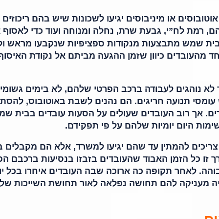
טובוסים או מיניבוסים יגיעו לשכונות שיש בהם ריכוזים 
ם, רמת לח”י, גבעת שרת, נחלה ומנוחה ועוד כדי לאסוף 
ת שמש מתבצעות מנקודות ספציפיות שנקבעו מראש ול
ד מהעובדים כיוון שזמן ההגעה מביתם אל נקודת האיסוף
לא נוהגים לעבודה ברכב הפרטי שלהם, לא בימים גשומים
עומסי תנועה חריגים. הם נהנים לשבת באוטובוס, להסת
ים. אך רוב העובדים שעולים על הסעות עובדים בבית שמ
ות היום יומיות שלהם על פי תפקידם.
צריכים להמתין עד שהם יגיעו למשרד, אלא הם מקבלים ב
דרך זו כל הזמן האבוד שהעובדים בזבזו בנסיעות ברכבם הפ
בוהה. לאחר תקופה כה ארוכה שבה העובדים איחרו בכל יו
יה מעניקה להם תחושה נפלאה לאור תחושת השייכות של