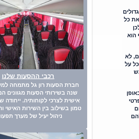
גדולים
את כל
כן
 הוא
, לא
כל על
ש
רכבי ההסעות שלנו
שנה בשירותי הסעות מגוונים ה
אופן
אישית לצרכי לקוחותיה. ייחודה 
רטי
טמון בשילוב בין השירות האישי וה
ם
ניהול יעיל של מערך תפעול
הם