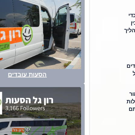
די
ן
ליך
דים
הסעות עובדים
ור
לות
תם