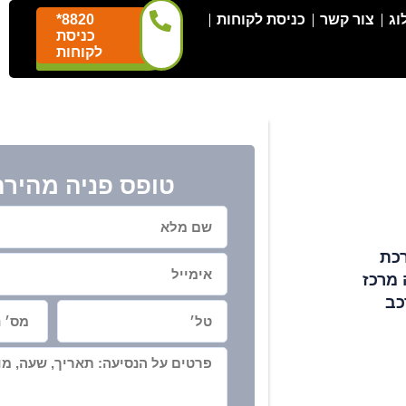
וג
צור קשר
כניסת לקוחות
*8820
כניסת
לקוחות
טופס פניה מהירה
רכת
 מרכז
כב