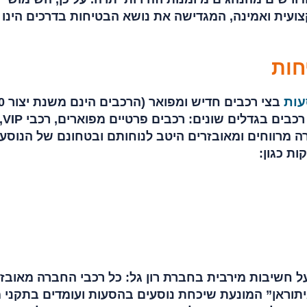
עית ואמינה, המגדישה את נושא הבטיחות בדרכים הינו
חות
עות
בצי רכבים
ואילך). בחברה צי רכבים מגוון הכולל רכבים בגדלים שונים: רכבים פרטי
רה מרווחים ומאובזרים היטב לנוחותם ובטחונם של הנוסעי
ת כגון:
ל חשיבות מירבית בחברת רון גל: כל רכבי החברה מאובז
icar של חברת “איתוראן” המונעת שיכחת נוסעים בהסעות ועומדים בתקנ