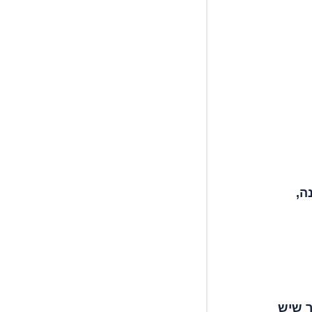
ה,
ך שיש