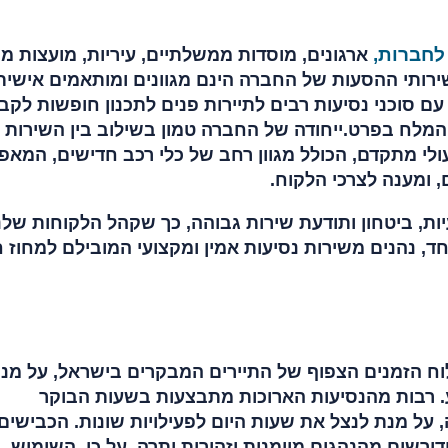
לחברות,
ארגונים, מוסדות ממשלתיים, עיריות, מועצות מק
טיות למעלה מ 20 שנה. שירותי ההסעות של החברה הינם מגוונים ומותאמים אישית
עם סוכני נסיעות רבים לתיירות פנים לתכנון חופשות לקב
המלח בפרט.ייחודה של החברה טמון בשילוב בין השירות 
עולי מתקדם, הכולל מגוון רחב של כלי רכב חדישים, המא
 ומענה לצרכי הלקוח.
יות, ביטחון ותודעת שירות גבוהה, כך שקהל הלקוחות שלנו
, נהנים משירות נסיעות אמין ומקצועי המובילם למחוז 
לוח הזמנים הצפוף של התיירים המבקרים בישראל, על מנ
 רבות מהנסיעות הארוכות מתבצעות בשעות הבוקר
על מנת לנצל את שעות היום לפעילויות שונות. הכבישים
ורשים מהנהגים מיומנות וזהירות יתרה. על כן, השימוש