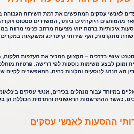
VIP מיועדים לאנשי עסקים המחפשים את רמת השירות הגבוהה ב
אר מהמותגים היוקרתיים ביותר, המשדרים סטטוס ויוקרה
ומספקים חוויית נסיעה יוצאת דופן. הסעות איכותיות ברמת VIP מציעות מרחב פנימי מר
קשורת מתקדמות, ואף שירותי קייטרינג ומשקאות במקרים
עשה אסיסטנט אישי בדרכים – מקצוען המכיר את העדפות הלקוח, 
ת ומוכן לבצע משימות נוספות לפי דרישה. פרטיות מוחל
ן תא הנהג לנוסעים וחלונות כהים, המאפשרים לקיים שי
ליים במיוחד עבור מנהלים בכירים, אנשי עסקים בינלאומי
בים, כאשר ההתרשמות הראשונית והתדמית הכוללת הן בע
תי ההסעות לאנשי עסקים