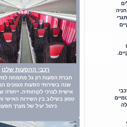
ים
חניה
גרי
ים
ים.
רכבי ההסעות שלנו
שנה בשירותי הסעות מגוונים ה
כבי
אישית לצרכי לקוחותיה. ייחודה 
מיים
טמון בשילוב בין השירות האישי וה
לה
ניהול יעיל של מערך תפעול
ל