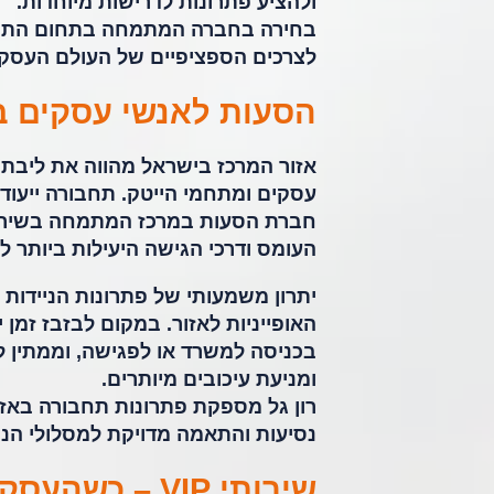
ולהציע פתרונות לדרישות מיוחדות.
בחירה בחברה המתמחה בתחום התחב
לצרכים הספציפיים של העולם העסקי
הסעות לאנשי עסקים במ
אזור המרכז בישראל מהווה את ליבת 
עסקים ומתחמי הייטק. תחבורה ייעודי
חברת הסעות במרכז המתמחה בשירות 
העומס ודרכי הגישה היעילות ביותר ל
יתרון משמעותי של פתרונות הניידות
האופייניות לאזור. במקום לבזבז זמן
בכניסה למשרד או לפגישה, וממתין ל
ומניעת עיכובים מיותרים.
רון גל מספקת פתרונות תחבורה באז
נסיעות והתאמה מדויקת למסלולי הנס
שירותי VIP – כשהעסק שלך דורש חוויית נסיעה יוקרתית