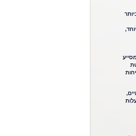
יותר
ווח במיוחד,
מסייע
טת
חות
ים,
לות