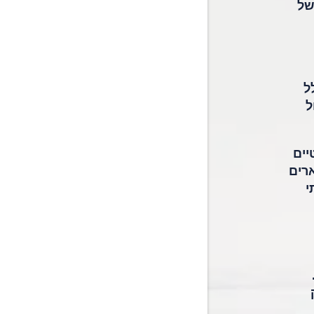
של
נשי עסקים זמינות 24/7, כולל
ל
יים
ארים
י