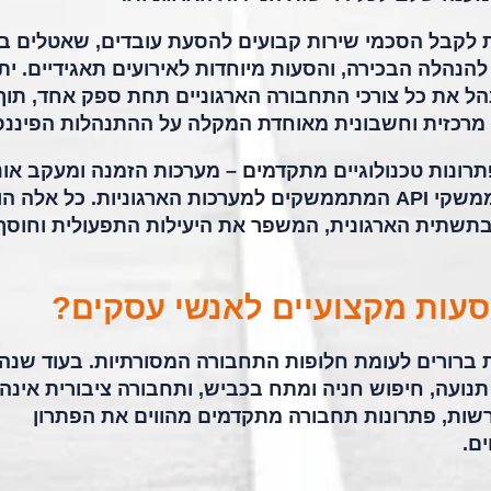
 לקבל הסכמי שירות קבועים להסעת עובדים, שאטלים בי
ניפים או מרכזי פעילות, שירותי VIP להנהלה הבכירה, והסעות מיוחדות לאירועים תאגידיים. י
הל את כל צורכי התחבורה הארגוניים תחת ספק אחד, תוך
 מרכזית וחשבונית מאוחדת המקלה על ההתנהלות הפיננס
תרונות טכנולוגיים מתקדמים – מערכות הזמנה ומעקב אונל
אפליקציה ייעודית להזמנת נסיעות, וממשקי API המתממשקים למערכות הארגוניות. כל א
בתשתית הארגונית, המשפר את היעילות התפעולית וחוסך
סעות מקצועיים לאנשי עסקים?
 ברורים לעומת חלופות התחבורה המסורתיות. בעוד שנה
נועה, חיפוש חניה ומתח בכביש, ותחבורה ציבורית אינה
ות, פתרונות תחבורה מתקדמים מהווים את הפתרון
ם.