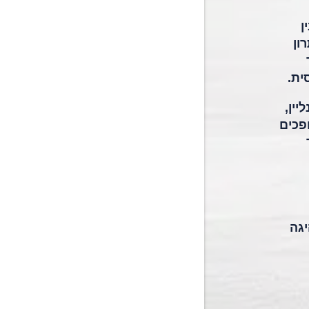
ן
תרון
ית.
יין,
לה הופכים
יגה