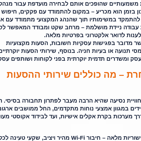
ת משמעותיים שהופכים אותם לבחירה מועדפת עבור מנהל
ון בזמן הוא מכריע – במקום להתמודד עם פקקים, חיפוש 
ל להתמקד במשימותיו תוך שהנהג המקצועי מתמודד עם את
עבודה ניידת מושלמת – מרחב שקט ומבודד המאפשר לקי
לענות לדואר אלקטרוני בפרטיות מלאה.
אשר מדובר בפגישות עסקיות חשובות, הסעות מקצועיות
י תנועה או בעיות חניה. בנוסף, שירותי הסעות יוקרתיים
 ומשדרים תדמית יוקרתית בפני לקוחות ושותפים עסקי
רת – מה כוללים שירותי ההסעות
ויית נסיעה שהיא הרבה מעבר לפתרון תחבורה בסיסי. ר
ים במגוון אמצעי נוחות מתקדמים, החל ממושבים ארגונו
רך מערכות בקרת אקלים אישיות, ועד לבידוד אקוסטי מעו
הסעות לאנשי עסקים מספקות גם קישוריות מלאה – חיבור Wi-Fi מהיר ויציב, שקעי טעינה לכ