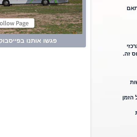
תאם
פגשו אותנו בפייסבוק
כזי
ס זה.
ות
 הזמן