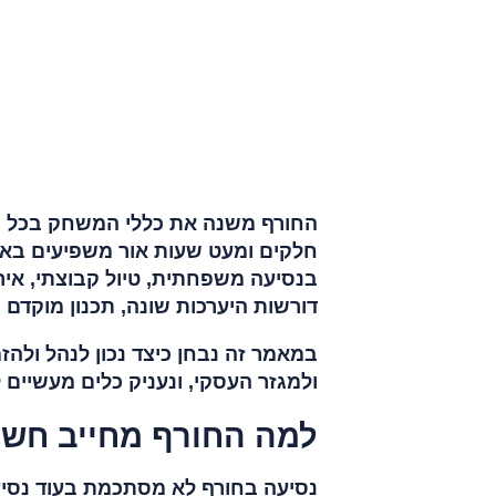
5 הסעות בחורף למגזר העסקי: הרבה מעבר ללוגיסטיקה
6 הסעות בשבת ובחורף: האתגר הכפול
7 שילוב פתרונות משלימים לנסיעה חורפית מוצלחת
8 מתי עדיף מיניבוס ומתי אוטובוס בעונת החורף?
9 סיכום
החורף משנה את כללי המשחק בכל הנו
חלקים ומעט שעות אור משפיעים באופ
בנסיעה משפחתית, טיול קבוצתי, איר
דורשות היערכות שונה, תכנון מוקדם 
במאמר זה נבחן כיצד נכון לנהל ולהזמ
ולמגזר העסקי, ונעניק כלים מעשיים
למה החורף מחייב חש
נסיעה בחורף לא מסתכמת בעוד נסיעה