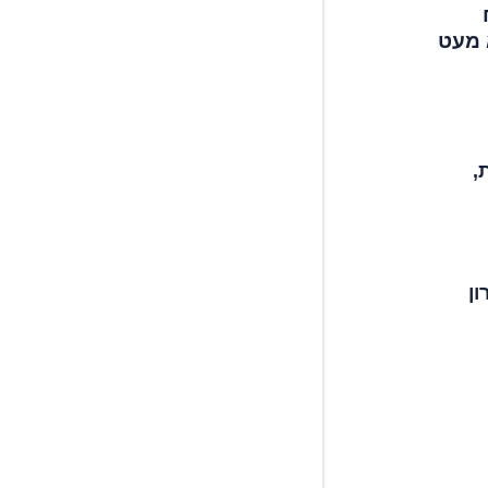
 מעט
,
ון