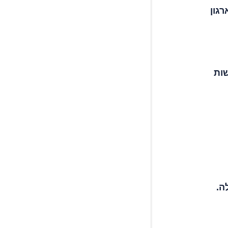
גון
שות
ה.